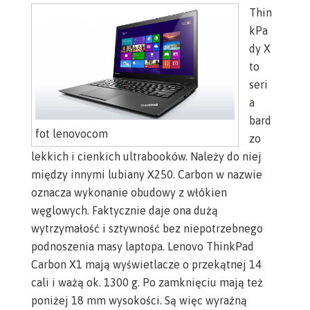
Thin
kPa
dy X
to
seri
a
bard
fot lenovocom
zo
lekkich i cienkich ultrabooków.
Należy do niej
między innymi lubiany X250. Carbon w nazwie
oznacza wykonanie obudowy z włókien
węglowych. Faktycznie daje ona dużą
wytrzymałość i sztywność bez niepotrzebnego
podnoszenia masy laptopa.
Lenovo ThinkPad
Carbon X1
mają wyświetlacze o przekątnej 14
cali i ważą ok. 1300 g. Po zamknięciu mają też
poniżej 18 mm wysokości. Są więc wyraźną