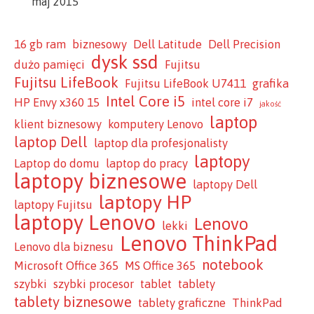
maj 2015
16 gb ram
biznesowy
Dell Latitude
Dell Precision
dysk ssd
dużo pamięci
Fujitsu
Fujitsu LifeBook
Fujitsu LifeBook U7411
grafika
Intel Core i5
HP Envy x360 15
intel core i7
jakość
laptop
klient biznesowy
komputery Lenovo
laptop Dell
laptop dla profesjonalisty
laptopy
Laptop do domu
laptop do pracy
laptopy biznesowe
laptopy Dell
laptopy HP
laptopy Fujitsu
laptopy Lenovo
Lenovo
lekki
Lenovo ThinkPad
Lenovo dla biznesu
notebook
Microsoft Office 365
MS Office 365
szybki
szybki procesor
tablet
tablety
tablety biznesowe
tablety graficzne
ThinkPad