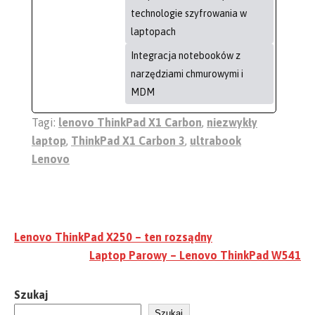
technologie szyfrowania w
laptopach
Integracja notebooków z
narzędziami chmurowymi i
MDM
Tagi:
lenovo ThinkPad X1 Carbon
,
niezwykły
laptop
,
ThinkPad X1 Carbon 3
,
ultrabook
Lenovo
Nawigacja
Lenovo ThinkPad X250 – ten rozsądny
wpisu
Laptop Parowy – Lenovo ThinkPad W541
Szukaj
Szukaj