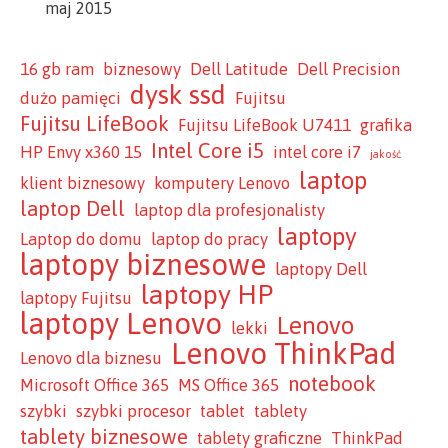
maj 2015
16 gb ram
biznesowy
Dell Latitude
Dell Precision
dysk ssd
dużo pamięci
Fujitsu
Fujitsu LifeBook
Fujitsu LifeBook U7411
grafika
Intel Core i5
HP Envy x360 15
intel core i7
jakość
laptop
klient biznesowy
komputery Lenovo
laptop Dell
laptop dla profesjonalisty
laptopy
Laptop do domu
laptop do pracy
laptopy biznesowe
laptopy Dell
laptopy HP
laptopy Fujitsu
laptopy Lenovo
Lenovo
lekki
Lenovo ThinkPad
Lenovo dla biznesu
notebook
Microsoft Office 365
MS Office 365
szybki
szybki procesor
tablet
tablety
tablety biznesowe
tablety graficzne
ThinkPad