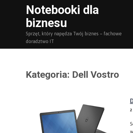
Skip
Notebooki dla
to
biznesu
content
Sprzęt, który napędza Twój biznes – fachowe
doradztwo IT
Kategoria:
Dell Vostro
D
2
S
w