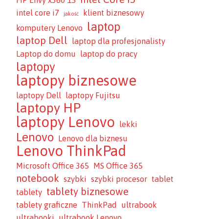
HP Envy x360 15
intel core i7
klient biznesowy
jakość
laptop
komputery Lenovo
laptop Dell
laptop dla profesjonalisty
Laptop do domu
laptop do pracy
laptopy
laptopy biznesowe
laptopy Dell
laptopy Fujitsu
laptopy HP
laptopy Lenovo
lekki
Lenovo
Lenovo dla biznesu
Lenovo ThinkPad
Microsoft Office 365
MS Office 365
notebook
szybki
szybki procesor
tablet
tablety biznesowe
tablety
tablety graficzne
ThinkPad
ultrabook
ultrabooki
ultrabook Lenovo