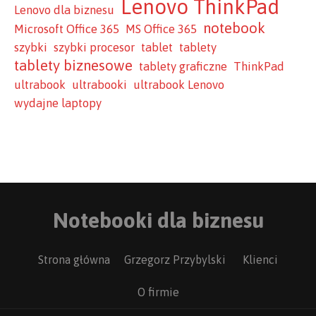
Lenovo ThinkPad
Lenovo dla biznesu
notebook
Microsoft Office 365
MS Office 365
szybki
szybki procesor
tablet
tablety
tablety biznesowe
tablety graficzne
ThinkPad
ultrabook
ultrabooki
ultrabook Lenovo
wydajne laptopy
Notebooki dla biznesu
Strona główna
Grzegorz Przybylski
Klienci
O firmie