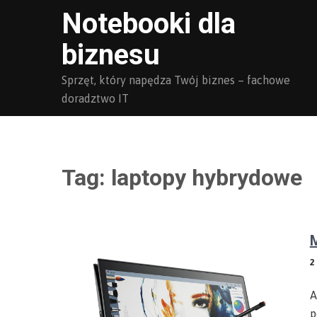
Skip
Notebooki dla
to
biznesu
content
Sprzęt, który napędza Twój biznes – fachowe
doradztwo IT
Tag:
laptopy hybrydowe
M
2
A
p