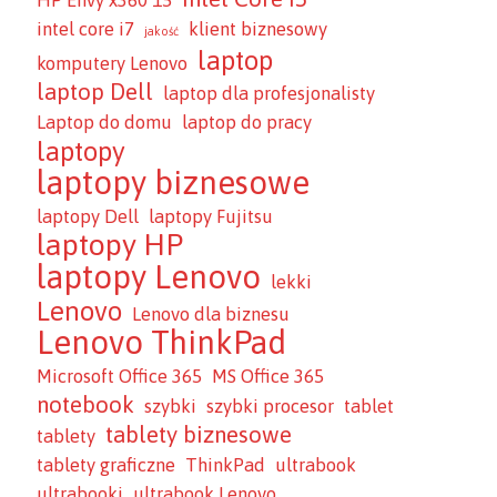
HP Envy x360 15
intel core i7
klient biznesowy
jakość
laptop
komputery Lenovo
laptop Dell
laptop dla profesjonalisty
Laptop do domu
laptop do pracy
laptopy
laptopy biznesowe
laptopy Dell
laptopy Fujitsu
laptopy HP
laptopy Lenovo
lekki
Lenovo
Lenovo dla biznesu
Lenovo ThinkPad
Microsoft Office 365
MS Office 365
notebook
szybki
szybki procesor
tablet
tablety biznesowe
tablety
tablety graficzne
ThinkPad
ultrabook
ultrabooki
ultrabook Lenovo