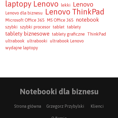
laptopy Lenovo
Lenovo
lekki
Lenovo ThinkPad
Lenovo dla biznesu
notebook
Microsoft Office 365
MS Office 365
szybki
szybki procesor
tablet
tablety
tablety biznesowe
tablety graficzne
ThinkPad
ultrabook
ultrabooki
ultrabook Lenovo
wydajne laptopy
Notebooki dla biznesu
Strona główna
Grzegorz Przybylski
Klienci